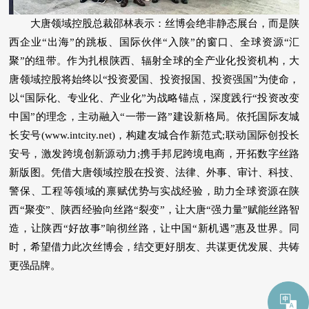
大唐领域控股总裁邵林表示：丝博会绝非静态展台，而是陕
西企业“出海”的跳板、国际伙伴“入陕”的窗口、全球资源“汇
聚”的纽带。作为扎根陕西、辐射全球的全产业化投资机构，大
唐领域控股将始终以“投资爱国、投资报国、投资强国”为使命，
以“国际化、专业化、产业化”为战略锚点，深度践行“投资改变
中国”的理念，主动融入“一带一路”建设新格局。依托国际友城
长安号(www.intcity.net)，构建友城合作新范式;联动国际创投长
安号，激发跨境创新源动力;携手邦尼跨境电商，开拓数字丝路
新版图。凭借大唐领域控股在投资、法律、外事、审计、科技、
警保、工程等领域的禀赋优势与实战经验，助力全球资源在陕
西“聚变”、陕西经验向丝路“裂变”，让大唐“强力量”赋能丝路智
造，让陕西“好故事”响彻丝路，让中国“新机遇”惠及世界。同
时，希望借力此次丝博会，结交更好朋友、共谋更优发展、共铸
更强品牌。