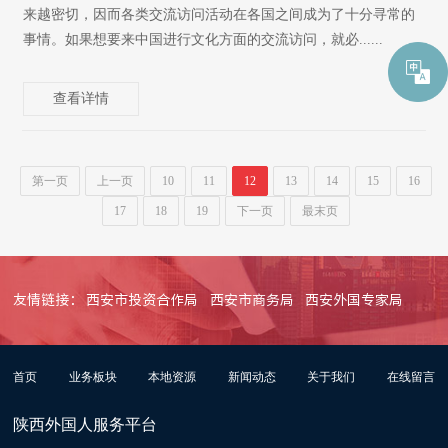
来越密切，因而各类交流访问活动在各国之间成为了十分寻常的
事情。如果想要来中国进行文化方面的交流访问，就必......
查看详情
第一页
上一页
10
11
12
13
14
15
16
17
18
19
下一页
最末页
友情链接：
西安市投资合作局
西安市商务局
西安外国专家局
首页
业务板块
本地资源
新闻动态
关于我们
在线留言
陕西外国人服务平台