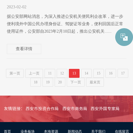
2023-02-02
据公安部网站消息，为深入推进公安机关便民利企改革，进一步
便利境外中国公民办理身份证、驾驶证等业务，便利回国后正常
使用证件，公安部自2023年2月10日起，推出公安机关......
查看详情
第一页
上一页
11
12
13
14
15
16
17
18
19
20
下一页
最末页
友情链接：
西安市投资合作局
西安市商务局
西安外国专家局
首页
业务板块
本地资源
新闻动态
关于我们
在线留言